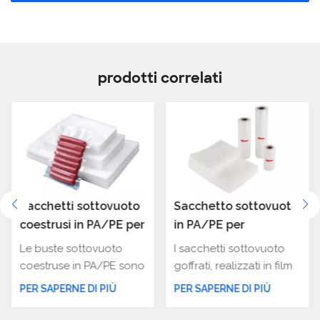
prodotti correlati
Sacchetti sottovuoto
Sacchetto sottovuoto
coestrusi in PA/PE per
in PA/PE per
confezionamento
sigillatura alimenti
Le buste sottovuoto
I sacchetti sottovuoto
alimentare
con microcanali
coestruse in PA/PE sono
goffrati, realizzati in film
(goffrato)
materiali di imballaggio
coestruso di PA/PE,
PER SAPERNE DI PIÙ
PER SAPERNE DI PIÙ
utilizzati principalmente
offrono una soluzione di
per applicazioni di
confezionamento