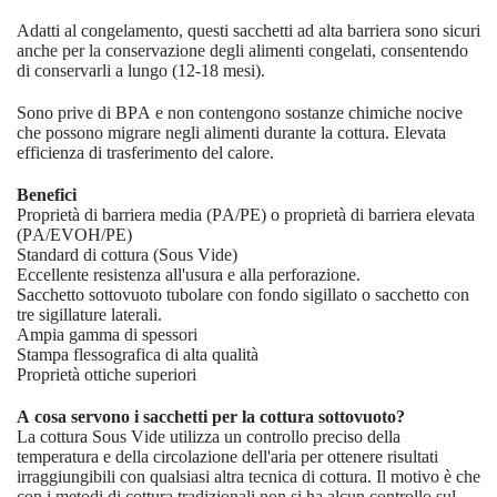
Adatti al congelamento, questi sacchetti ad alta barriera sono sicuri
anche per la conservazione degli alimenti congelati, consentendo
di conservarli a lungo (12-18 mesi).
Sono prive di BPA e non contengono sostanze chimiche nocive
che possono migrare negli alimenti durante la cottura. Elevata
efficienza di trasferimento del calore.
Benefici
Proprietà di barriera media (PA/PE) o proprietà di barriera elevata
(PA/EVOH/PE)
Standard di cottura (Sous Vide)
Eccellente resistenza all'usura e alla perforazione.
Sacchetto sottovuoto tubolare con fondo sigillato o sacchetto con
tre sigillature laterali.
Ampia gamma di spessori
Stampa flessografica di alta qualità
Proprietà ottiche superiori
A cosa servono i sacchetti per la cottura sottovuoto?
La cottura Sous Vide utilizza un controllo preciso della
temperatura e della circolazione dell'aria per ottenere risultati
irraggiungibili con qualsiasi altra tecnica di cottura. Il motivo è che
con i metodi di cottura tradizionali non si ha alcun controllo sul