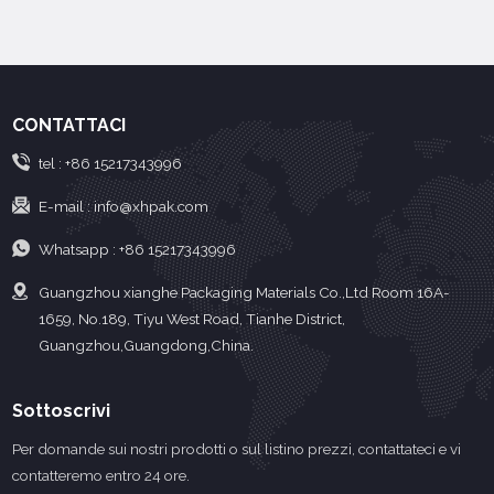
confezionamento
efficace e pratica per il
sottovuoto.
confezionamento
sottovuoto e la
conservazione della
CONTATTACI
qualità di diversi
prodotti.
tel :
+86 15217343996
E-mail :
info@xhpak.com
Whatsapp :
+86 15217343996
Guangzhou xianghe Packaging Materials Co.,Ltd Room 16A-
1659, No.189, Tiyu West Road, Tianhe District,
Guangzhou,Guangdong,China.
Sottoscrivi
Per domande sui nostri prodotti o sul listino prezzi, contattateci e vi
contatteremo entro 24 ore.