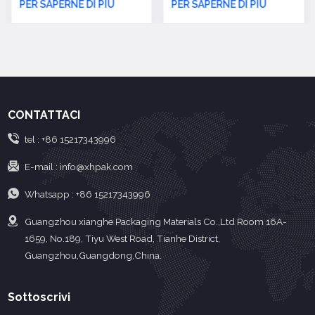
PER SAPERNE DI PIÙ
PER SAPERNE DI PIÙ
utilizzati principalmente
offrono una soluzione di
per applicazioni di
confezionamento
confezionamento
efficace e pratica per il
sottovuoto.
confezionamento
sottovuoto e la
conservazione della
CONTATTACI
qualità di diversi
prodotti.
tel :
+86 15217343996
E-mail :
info@xhpak.com
Whatsapp :
+86 15217343996
Guangzhou xianghe Packaging Materials Co.,Ltd Room 16A-
1659, No.189, Tiyu West Road, Tianhe District,
Guangzhou,Guangdong,China.
Sottoscrivi