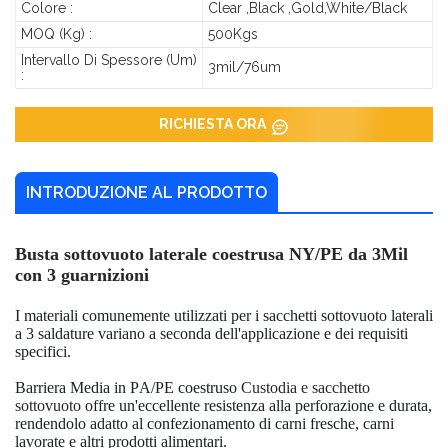
Colore :
Clear ,Black ,Gold,White/Black
MOQ (kg) :
500Kgs
Intervallo Di Spessore (um)
3mil/76um
:
RICHIESTA ORA
INTRODUZIONE AL PRODOTTO
Busta sottovuoto laterale coestrusa NY/PE da 3Mil
con 3 guarnizioni
I materiali comunemente utilizzati per i sacchetti sottovuoto laterali
a 3 saldature variano a seconda dell'applicazione e dei requisiti
specifici.
Barriera Media in PA/PE coestruso
Custodia e sacchetto
sottovuoto
offre un'eccellente resistenza alla perforazione e durata,
rendendolo adatto al confezionamento di carni fresche, carni
lavorate e altri prodotti alimentari.