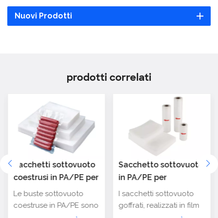
Nuovi Prodotti
prodotti correlati
Sacchetti sottovuoto
Sacchetto sottovuoto
coestrusi in PA/PE per
in PA/PE per
confezionamento
sigillatura alimenti
Le buste sottovuoto
I sacchetti sottovuoto
alimentare
con microcanali
coestruse in PA/PE sono
goffrati, realizzati in film
(goffrato)
materiali di imballaggio
coestruso di PA/PE,