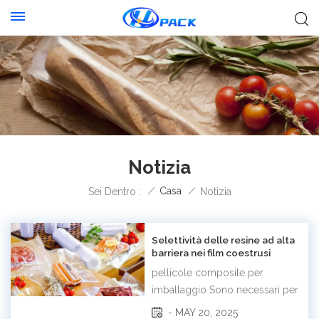
Notizia
/
Casa
/
Sei Dentro :
Notizia
Selettività delle resine ad alta
barriera nei film coestrusi
multistrato
pellicole composite per
imballaggio Sono necessari per
prodotti avicoli, tè e caffè,
- MAY 20, 2025