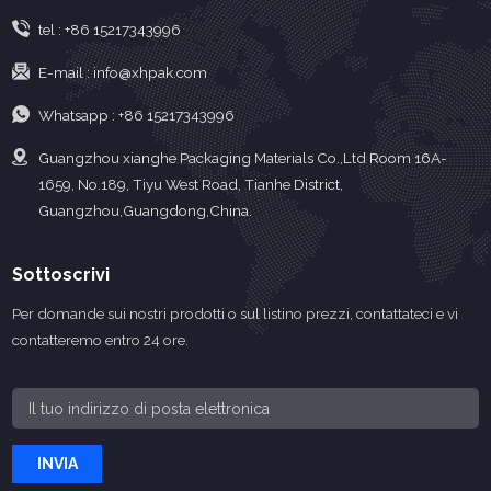
tonnel...
tel :
+86 15217343996
E-mail :
info@xhpak.com
Whatsapp :
+86 15217343996
Guangzhou xianghe Packaging Materials Co.,Ltd Room 16A-
1659, No.189, Tiyu West Road, Tianhe District,
Guangzhou,Guangdong,China.
Sottoscrivi
Per domande sui nostri prodotti o sul listino prezzi, contattateci e vi
contatteremo entro 24 ore.
INVIA