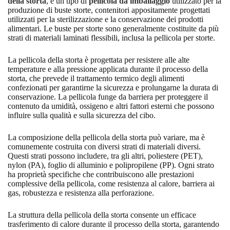
della storta
, è un tipo di
pellicola da imballaggio
utilizzato per la
produzione di buste storte, contenitori appositamente progettati
utilizzati per la sterilizzazione e la conservazione dei prodotti
alimentari. Le buste per storte sono generalmente costituite da più
strati di materiali laminati flessibili, inclusa la pellicola per storte.
La pellicola della storta è progettata per resistere alle alte
temperature e alla pressione applicata durante il processo della
storta, che prevede il trattamento termico degli alimenti
confezionati per garantirne la sicurezza e prolungarne la durata di
conservazione. La pellicola funge da barriera per proteggere il
contenuto da umidità, ossigeno e altri fattori esterni che possono
influire sulla qualità e sulla sicurezza del cibo.
La composizione della pellicola della storta può variare, ma è
comunemente costruita con diversi strati di materiali diversi.
Questi strati possono includere, tra gli altri, poliestere (PET),
nylon (PA), foglio di alluminio e polipropilene (PP). Ogni strato
ha proprietà specifiche che contribuiscono alle prestazioni
complessive della pellicola, come resistenza al calore, barriera ai
gas, robustezza e resistenza alla perforazione.
La struttura della pellicola della storta consente un efficace
trasferimento di calore durante il processo della storta, garantendo