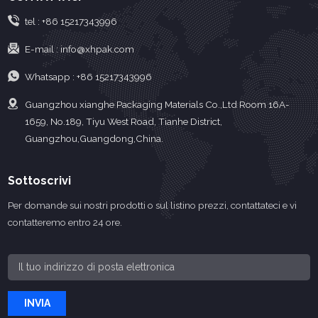
tel :
+86 15217343996
E-mail :
info@xhpak.com
Whatsapp :
+86 15217343996
Guangzhou xianghe Packaging Materials Co.,Ltd Room 16A-
1659, No.189, Tiyu West Road, Tianhe District,
Guangzhou,Guangdong,China.
Sottoscrivi
Per domande sui nostri prodotti o sul listino prezzi, contattateci e vi
contatteremo entro 24 ore.
INVIA