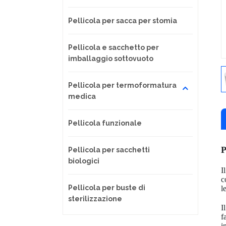
Pellicola per sacca per stomia
Pellicola e sacchetto per
imballaggio sottovuoto
Pellicola per termoformatura
medica
Pellicola funzionale
P
Pellicola per sacchetti
biologici
I
c
Pellicola per buste di
l
sterilizzazione
I
f
i