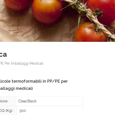
ca
PE Per Imballaggi Medicali
licole termoformabili in PP/PE per
allaggi medicali
lore :
Clear,Black
Q (kg) :
500