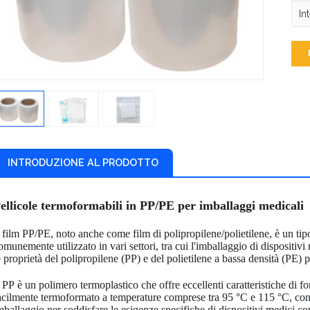
In
INTRODUZIONE AL PRODOTTO
ellicole termoformabili in PP/PE per imballaggi medicali
l film PP/PE, noto anche come film di polipropilene/polietilene, è un tipo
omunemente utilizzato in vari settori, tra cui l'imballaggio di dispositivi
e proprietà del polipropilene (PP) e del polietilene a bassa densità (PE) pe
l PP è un polimero termoplastico che offre eccellenti caratteristiche di f
acilmente termoformato a temperature comprese tra 95 °C e 115 °C, cons
mballaggio per soddisfare le esigenze specifiche di dispositivi medici c