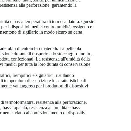
 resistenza alla perforazione, garantendo la
'umidità e bassa temperatura di termosaldatura. Queste
 per i dispositivi medici contro umidità, ossigeno e
onsentono di sigillarlo in modo sicuro su carta
erabili di entrambi i materiali. La pellicola
fezione durante il trasporto e lo stoccaggio. Inoltre,
odotti confezionati. La resistenza all'umidità della
ivi medici per tutta la loro durata di conservazione.
rici, riempitrici e sigillatrici, risultando
 temperatura di esercizio e le caratteristiche di
ente vantaggiosa per i produttori di dispositivi
 di termoformatura, resistenza alla perforazione,
, bassa opacità, resistenza all'umidità e bassa
armente adatto al confezionamento di dispositivi