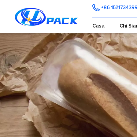
+86 152173439
Casa
Chi Si