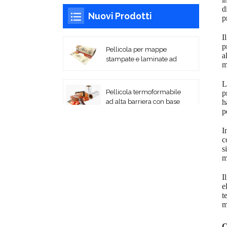
d
Nuovi Prodotti
p
I
p
Pellicola per mappe
a
stampate e laminate ad
m
alta barriera
L
Pellicola termoformabile
p
h
ad alta barriera con base
p
PA/EVOH.
I
Film laminati flessibili
c
stampati per
s
imballaggio Film in
m
rotoli
I
Sacchetti sottovuoto
e
coestrusi in PA/PE
t
m
Film di copertura
C