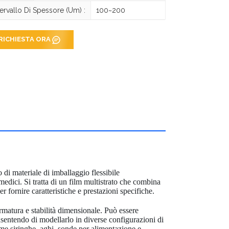
tervallo Di Spessore (um) :
100~200
RICHIESTA ORA
 di materiale di imballaggio flessibile
 medici. Si tratta di un film multistrato che combina
r fornire caratteristiche e prestazioni specifiche.
ormatura e stabilità dimensionale. Può essere
entendo di modellarlo in diverse configurazioni di
ome siringhe, aghi, sonde per alimentazione e