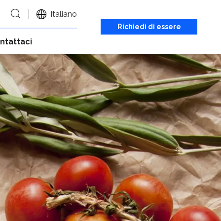
Italiano
Richiedi di essere
ntattaci
richiamato