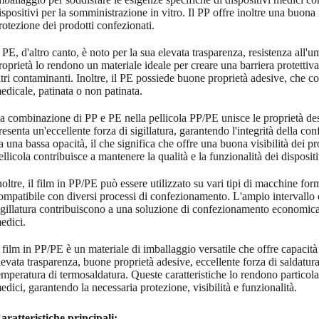
ispositivi per la somministrazione in vitro. Il PP offre inoltre una buona
rotezione dei prodotti confezionati.
l PE, d'altro canto, è noto per la sua elevata trasparenza, resistenza all
roprietà lo rendono un materiale ideale per creare una barriera protettiva
ltri contaminanti. Inoltre, il PE possiede buone proprietà adesive, che c
edicale, patinata o non patinata.
a combinazione di PP e PE nella pellicola PP/PE unisce le proprietà desid
resenta un'eccellente forza di sigillatura, garantendo l'integrità della con
a una bassa opacità, il che significa che offre una buona visibilità dei pr
ellicola contribuisce a mantenere la qualità e la funzionalità dei disposit
noltre, il film in PP/PE può essere utilizzato su vari tipi di macchine format
ompatibile con diversi processi di confezionamento. L'ampio intervallo di
igillatura contribuiscono a una soluzione di confezionamento economicam
edici.
l film in PP/PE è un materiale di imballaggio versatile che offre capacità
levata trasparenza, buone proprietà adesive, eccellente forza di saldatura
emperatura di termosaldatura. Queste caratteristiche lo rendono particol
edici, garantendo la necessaria protezione, visibilità e funzionalità.
aratteristiche principali: