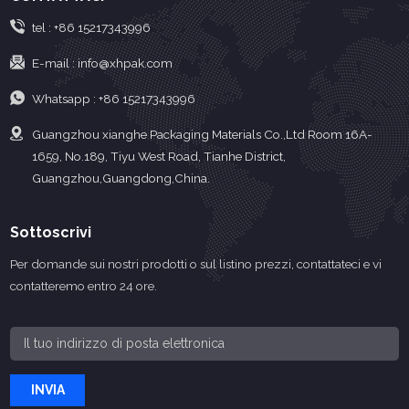
tel :
+86 15217343996
E-mail :
info@xhpak.com
Whatsapp :
+86 15217343996
Guangzhou xianghe Packaging Materials Co.,Ltd Room 16A-
1659, No.189, Tiyu West Road, Tianhe District,
Guangzhou,Guangdong,China.
Sottoscrivi
Per domande sui nostri prodotti o sul listino prezzi, contattateci e vi
contatteremo entro 24 ore.
INVIA