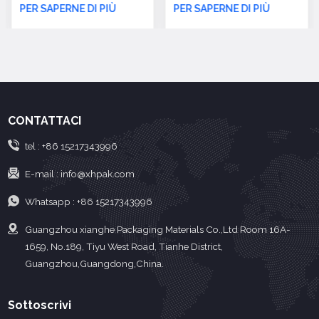
di carta per dialisi (carta
PER SAPERNE DI PIÙ
PER SAPERNE DI PIÙ
patinata DuPont, carta
per dialisi medica
importata/nazionale),
facile da strappare e
staccare, per ottenere
un'apertura asettica e la
CONTATTACI
corretta identificazione
e utilizzo dei prodotti.
tel :
+86 15217343996
E-mail :
info@xhpak.com
Whatsapp :
+86 15217343996
Guangzhou xianghe Packaging Materials Co.,Ltd Room 16A-
1659, No.189, Tiyu West Road, Tianhe District,
Guangzhou,Guangdong,China.
Sottoscrivi