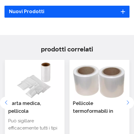
Nuovi Prodotti
prodotti correlati
Carta medica,
Pellicole
pellicola
termoformabili in
termoformabile per
PP/PE per imballaggi
Può sigillare
imballaggi in plastica
medicali
efficacemente tutti i tipi