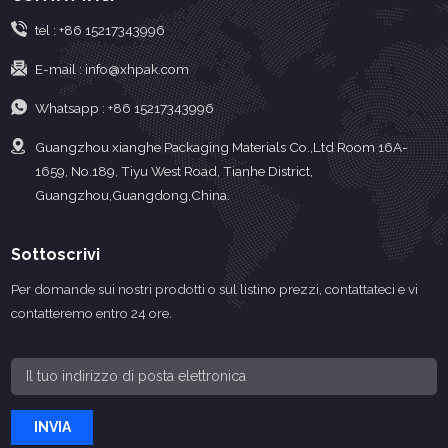
tel :
+86 15217343996
E-mail :
info@xhpak.com
Whatsapp :
+86 15217343996
Guangzhou xianghe Packaging Materials Co.,Ltd Room 16A-
1659, No.189, Tiyu West Road, Tianhe District,
Guangzhou,Guangdong,China.
Sottoscrivi
Per domande sui nostri prodotti o sul listino prezzi, contattateci e vi
contatteremo entro 24 ore.
INVIA