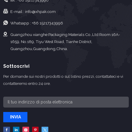
tel :
+86 15217343996
E-mail :
info@xhpak.com
Whatsapp :
+86 15217343996
Guangzhou xianghe Packaging Materials Co.,Ltd Room 16A-
1659, No.189, Tiyu West Road, Tianhe District,
Guangzhou,Guangdong,China.
Sottoscrivi
Per domande sui nostri prodotti o sul listino prezzi, contattateci e vi
contatteremo entro 24 ore.
INVIA