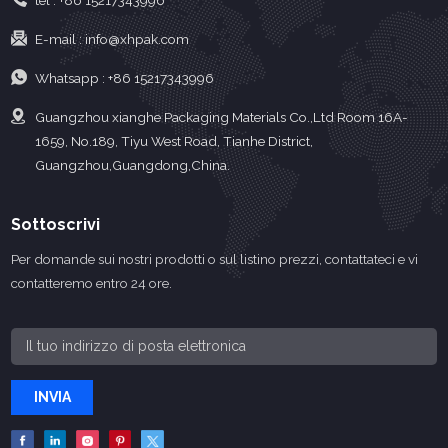
tel :
+86 15217343996
E-mail :
info@xhpak.com
Whatsapp :
+86 15217343996
Guangzhou xianghe Packaging Materials Co.,Ltd Room 16A-
1659, No.189, Tiyu West Road, Tianhe District,
Guangzhou,Guangdong,China.
Sottoscrivi
Per domande sui nostri prodotti o sul listino prezzi, contattateci e vi
contatteremo entro 24 ore.
INVIA