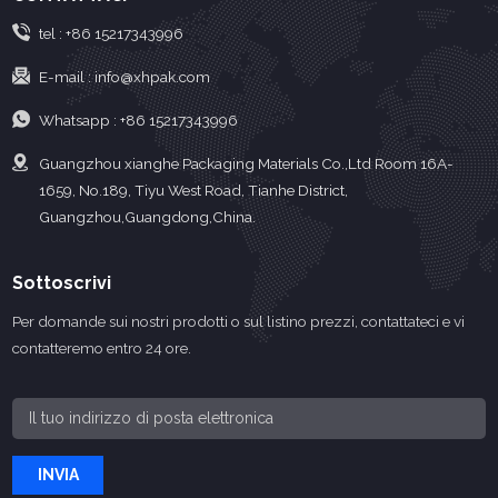
tel :
+86 15217343996
E-mail :
info@xhpak.com
Whatsapp :
+86 15217343996
Guangzhou xianghe Packaging Materials Co.,Ltd Room 16A-
1659, No.189, Tiyu West Road, Tianhe District,
Guangzhou,Guangdong,China.
Sottoscrivi
Per domande sui nostri prodotti o sul listino prezzi, contattateci e vi
contatteremo entro 24 ore.
INVIA