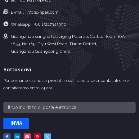
tel :
+86 15217343996
E-mail :
info@xhpak.com
Whatsapp :
+86 15217343996
Guangzhou xianghe Packaging Materials Co.,Ltd Room 16A-
1659, No.189, Tiyu West Road, Tianhe District,
Guangzhou,Guangdong,China.
Sottoscrivi
Per domande sui nostri prodotti o sul listino prezzi, contattateci e vi
contatteremo entro 24 ore.
INVIA