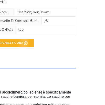
riali.
lore :
Clear,Skin,Dark Brown
tervallo Di Spessore (um) :
76
Q (kg) :
500
RICHIESTA ORA
l alcololimero/polietilene) è specificamente
di sacche barriera per stomia. Le sacche per
ante interventi chirurgici per reindirizzare il