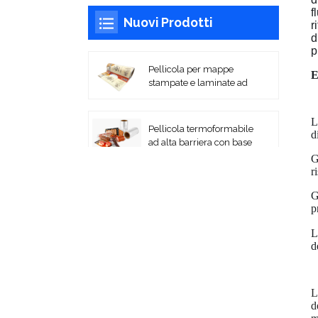
f
Nuovi Prodotti
r
d
p
Pellicola per mappe
E
stampate e laminate ad
alta barriera
L
Pellicola termoformabile
d
ad alta barriera con base
PA/EVOH.
G
r
Film laminati flessibili
G
stampati per
p
imballaggio Film in
rotoli
L
d
Sacchetti sottovuoto
coestrusi in PA/PE
L
d
Film di copertura