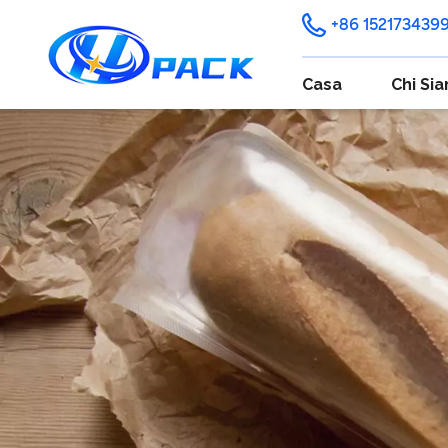
+86 152173439
Casa
Chi Si