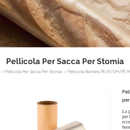
Pellicola Per Sacca Per Stomia
/
/
Pellicola Per Sacca Per Stomia
Pellicola Barriera PE/EVOH/PE P
Pel
per
La p
per 
ecce
buon