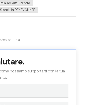
omia Ad Alta Barriera
r Stomia In PE/EVOH/PE
ia/colostomia
iutare.
e come possiamo supportarti con la tua
nto.