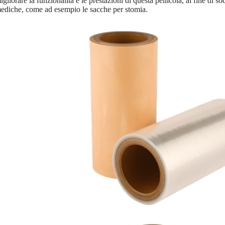
igliorare la funzionalità e le prestazioni di questa pellicola, al fine di so
ediche, come ad esempio le sacche per stomia.