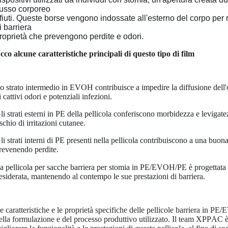
lusso corporeo
ifiuti. Queste borse vengono indossate all'esterno del corpo per rac
i barriera
roprietà che prevengono perdite e odori.
cco alcune caratteristiche principali di questo tipo di film
o strato intermedio in EVOH contribuisce a impedire la diffusione dell'o
i cattivi odori e potenziali infezioni.
li strati esterni in PE della pellicola conferiscono morbidezza e leviga
ischio di irritazioni cutanee.
li strati interni di PE presenti nella pellicola contribuiscono a una buo
revenendo perdite.
a pellicola per sacche barriera per stomia in PE/EVOH/PE è progettata p
esiderata, mantenendo al contempo le sue prestazioni di barriera.
e caratteristiche e le proprietà specifiche delle pellicole barriera in 
ella formulazione e del processo produttivo utilizzato. Il team XPPAC 