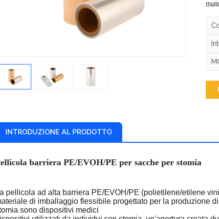
mate
Co
In
MO
INTRODUZIONE AL PRODOTTO
ellicola barriera PE/EVOH/PE per sacche per stomia
a pellicola ad alta barriera PE/EVOH/PE (polietilene/etilene vini
ateriale di imballaggio flessibile progettato per la produzione 
tomia sono dispositivi medici
ispositivi utilizzati da individui con stomia, un'apertura creata dur