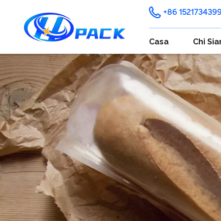
+86 152173439
Casa
Chi Si