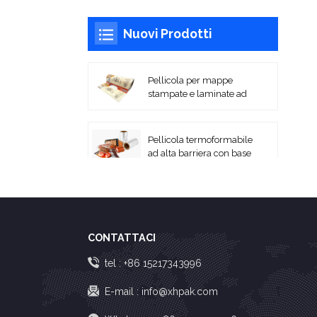
Nuovi Prodotti
Pellicola per mappe
stampate e laminate ad
alta barriera
Pellicola termoformabile
ad alta barriera con base
PA/EVOH.
Film laminati flessibili
stampati per
imballaggio Film in
CONTATTACI
rotoli
Sacchetti sottovuoto
tel :
+86 15217343996
coestrusi in PA/PE
E-mail :
info@xhpak.com