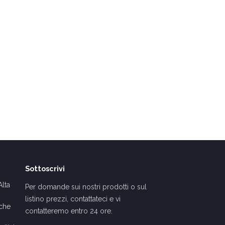
Sottoscrivi
lta
Per domande sui nostri prodotti o sul
listino prezzi, contattateci e vi
cche
contatteremo entro 24 ore.