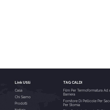
Link Utili
TAG CALDI
Casa
Film Per Termoformatura Ad A
Barriera
Chi Siamo
Fornitore Di Pellicole Per Sa
Prodotti
Per Stomia
Notizia