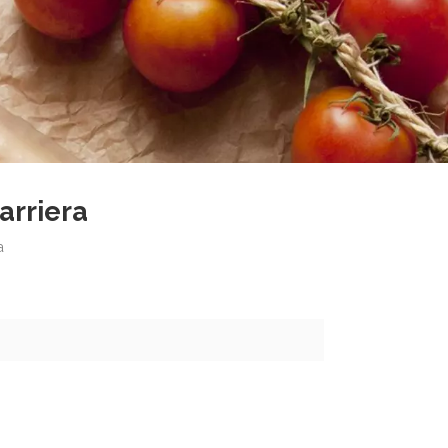
arriera
a