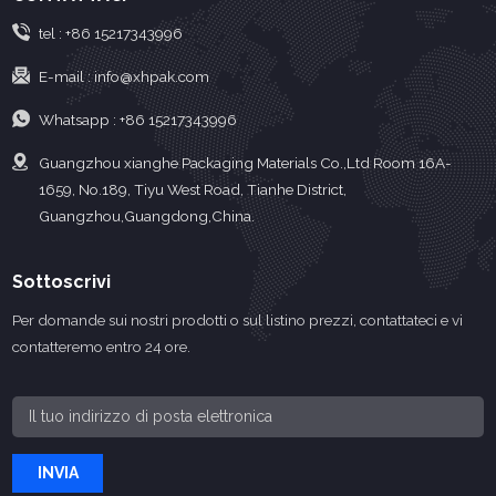
tel :
+86 15217343996
E-mail :
info@xhpak.com
Whatsapp :
+86 15217343996
Guangzhou xianghe Packaging Materials Co.,Ltd Room 16A-
1659, No.189, Tiyu West Road, Tianhe District,
Guangzhou,Guangdong,China.
Sottoscrivi
Per domande sui nostri prodotti o sul listino prezzi, contattateci e vi
contatteremo entro 24 ore.
INVIA