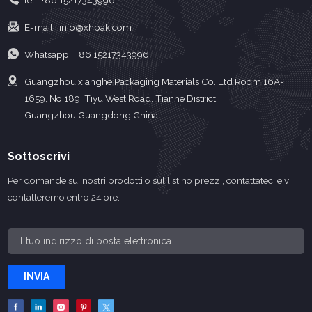
tel :
+86 15217343996
E-mail :
info@xhpak.com
Whatsapp :
+86 15217343996
Guangzhou xianghe Packaging Materials Co.,Ltd Room 16A-
1659, No.189, Tiyu West Road, Tianhe District,
Guangzhou,Guangdong,China.
Sottoscrivi
Per domande sui nostri prodotti o sul listino prezzi, contattateci e vi
contatteremo entro 24 ore.
INVIA