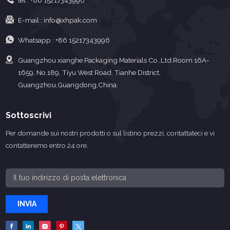
tel :
+86 15217343996
E-mail :
info@xhpak.com
Whatsapp :
+86 15217343996
Guangzhou xianghe Packaging Materials Co.,Ltd Room 16A-
1659, No.189, Tiyu West Road, Tianhe District,
Guangzhou,Guangdong,China.
Sottoscrivi
Per domande sui nostri prodotti o sul listino prezzi, contattateci e vi
contatteremo entro 24 ore.
INVIA