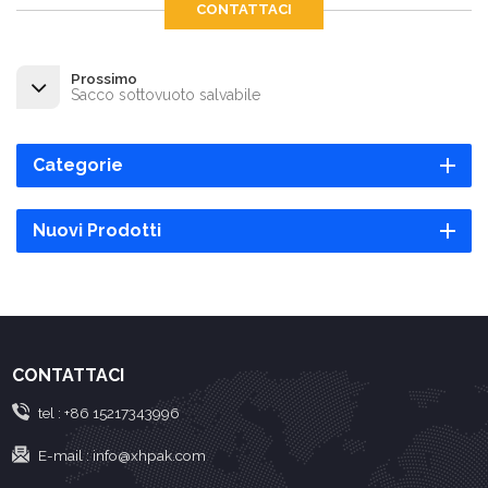
CONTATTACI
Prossimo
Sacco sottovuoto salvabile
Categorie
Nuovi Prodotti
CONTATTACI
tel :
+86 15217343996
E-mail :
info@xhpak.com