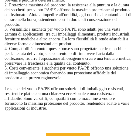
prevenire perdite o deterioramento.
2. Protezione massima del prodotto: la resistenza alla puntura e la durata
dei sacchetti per vuoto PA/PE offrono la massima protezione al prodotto
confezionato. Aiuta a impedire all'umidità, agli odori e ai contaminanti di
entrare nella borsa, estendendo così la durata di conservazione del
prodotto.
3. Versatilità: i sacchetti per vuoto PA/PE sono adatti per una vasta
gamma di applicazioni, tra cui imballaggi alimentari, prodotti industriali,
forniture mediche e altro ancora. La loro flessibilità li rende adattabili a
diverse forme e dimensioni dei prodotti.
4. Compatibilità a vuoto: queste borse sono progettate per le macchine
per la tenuta del vuoto, che consentono di rimuovere l'aria dalla
confezione, ridurre l'esposizione all'ossigeno e creare una tenuta ermetica,
preservare la freschezza e la qualità del contenuto.
5. Costi conveniente: i sacchetti per vuoto PA/PE offrono una soluzione
di imballaggio economica fornendo una protezione affidabile del
prodotto a un prezzo ragionevole.
Le tappe del vuoto PA/PE offrono soluzioni di imballaggio resistenti,
resistenti e piatte con una chiarezza eccezionale e una resistenza
affidabile. Sono versatili, compatibili con le macchine a vuoto e
forniscono la massima protezione del prodotto, rendendole adatte a varie
applicazioni di industrie.