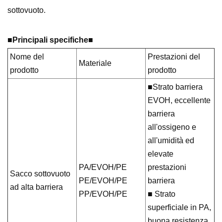
sottovuoto.
■
Principali specifiche
■
Nome del
Prestazioni del
Materiale
prodotto
prodotto
■Strato barriera
EVOH, eccellente
barriera
all'ossigeno e
all'umidità ed
elevate
PA/EVOH/PE
prestazioni
Sacco sottovuoto
PE/EVOH/PE
barriera
ad alta barriera
PP/EVOH/PE
■ Strato
superficiale in PA,
buona resistenza