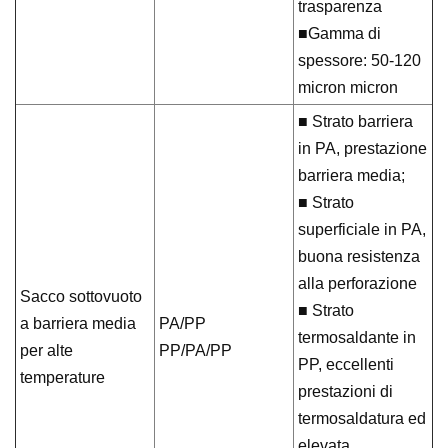
trasparenza
■Gamma di
spessore: 50-120
micron micron
■ Strato barriera
in PA, prestazione
barriera media;
■ Strato
superficiale in PA,
buona resistenza
alla perforazione
Sacco sottovuoto
■ Strato
a barriera media
PA/PP
termosaldante in
per alte
PP/PA/PP
PP, eccellenti
temperature
prestazioni di
termosaldatura ed
elevata