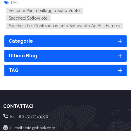
TAG :
Pellicole Per Imballaggio Sotto Vuoto
Sacchetti Sottovuoto
Sacchetti Per Confezionamento Sottovuoto Ad Alta Barriera
Categorie
Ultimo Blog
TAG
CONTATTACI
tel :
+86 15217343996
E-mail :
info@xhpak.com